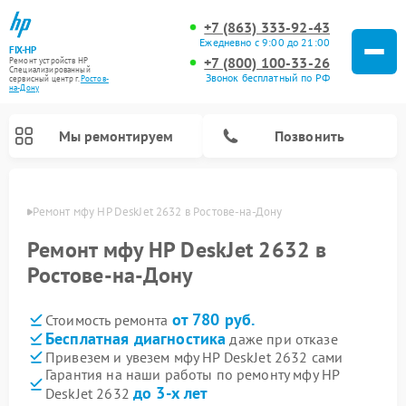
+7 (863) 333-92-43
Ежедневно с 9:00 до 21:00
FIX-HP
+7 (800) 100-33-26
Ремонт устройств HP
Специализированный
Звонок бесплатный по РФ
cервисный центр г.
Ростов-
на-Дону
Мы ремонтируем
Позвонить
-Дону
Ремонт мфу HP DeskJet 2632 в Ростове-на-Дону
Ремонт мфу HP DeskJet 2632 в
Ростове-на-Дону
от 780 руб.
Стоимость ремонта
Бесплатная диагностика
даже при отказе
Привезем и увезем мфу HP DeskJet 2632 сами
Гарантия на наши работы по ремонту мфу HP
до 3-х лет
DeskJet 2632