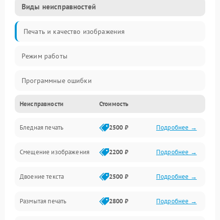
Виды неисправностей
Печать и качество изображения
Режим работы
Программные ошибки
Неисправности
Стоимость
Картриджи и расходники
Бледная печать
2500 ₽
Подробнее →
Сканер и копирование
Смещение изображения
2200 ₽
Подробнее →
Механика и узлы
Двоение текста
2500 ₽
Подробнее →
Программные сбои
Размытая печать
2800 ₽
Подробнее →
Подключение и интерфейсы