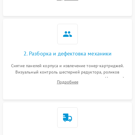
дефектах изображения или посторонних шумах при работе.
2. Разборка и дефектовка механики
Снятие панелей корпуса и извлечение тонер-картриджей.
Визуальный контроль шестерней редуктора, роликов
захвата, термопленки и прижимного вала в печи (фьюзере).
Подробнее
Проверка оптики сканера на загрязнения.