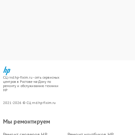
СЦ rnd.hp-fixim.ru - сеть сервисных
центров в Ростове-на-Дону по
ремонту и обслуживанию техники
HP
2021-2026 © СЦ rnd.hp-fixim.ru
Мы ремонтируем
Ремонт серверов HP
Ремонт ноутбуков HP