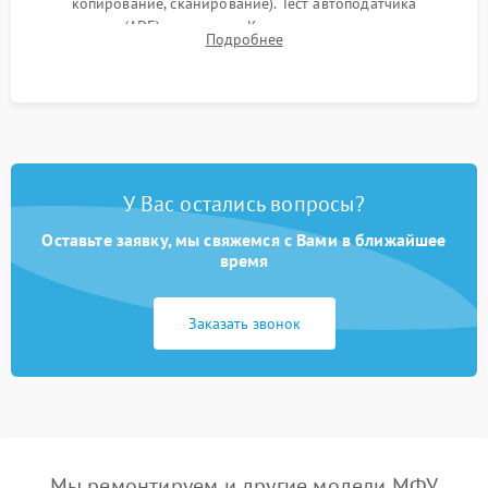
копирование, сканирование). Тест автоподатчика
документов (ADF) и дуплекса. Контроль качества отпечатка
Подробнее
на отсутствие серого фона, полос и надежность запекания
тонера.
У Вас остались вопросы?
Оставьте заявку, мы свяжемся с Вами в ближайшее
время
Заказать звонок
Мы ремонтируем и другие модели МФУ