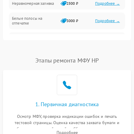
Неравномерная заливка
2500 ₽
Подробнее →
Дисплей и органы управления
Белые полосы на
Изображение
3000 ₽
Подробнее →
отпечатке
Проблемы с механикой
Чёрный фон на листе
3500 ₽
Подробнее →
Питание и запуск
Этапы ремонта МФУ HP
1. Первичная диагностика
Осмотр МФУ, проверка индикации ошибок и печать
тестовой страницы. Оценка качества захвата бумаги и
работы сканирующей линейки. Сбор данных о замятиях,
Подробнее