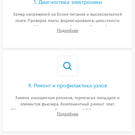
3. Диагностика электроники
Замер напряжений на блоке питания и высоковольтной
плате. Проверка платы форматирования, целостности
плоских шлейфов сканера и работоспособности флажков и
Подробнее
оптопар (датчиков прохождения бумаги).
4. Ремонт и профилактика узлов
Замена изношенных роликов, тормозных площадок и
элементов фьюзера. Компонентный ремонт плат.
Обязательная очистка блока лазера (LSU), зеркал и тракта
Подробнее
печати от просыпанного тонера и бумажной пыли.