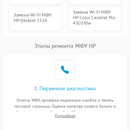
Замена Wi-Fi МФУ
Замена Wi-Fi МФУ
HP Color LaserJet Pro
HP DeskJet 2320
4303fdw
Этапы ремонта МФУ HP
1. Первичная диагностика
Осмотр МФУ, проверка индикации ошибок и печать
тестовой страницы. Оценка качества захвата бумаги и
работы сканирующей линейки. Сбор данных о замятиях,
Подробнее
дефектах изображения или посторонних шумах при работе.