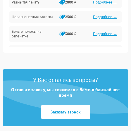
Размытая печать
2800 ₽
Подробнее →
Подключение и интерфейсы
Неравномерная заливка
2500 ₽
Подробнее →
Дисплей и органы управления
Белые полосы на
Изображение
3000 ₽
Подробнее →
отпечатке
Проблемы с механикой
Чёрный фон на листе
3500 ₽
Подробнее →
Питание и запуск
У Вас остались вопросы?
Оставьте заявку, мы свяжемся с Вами в ближайшее
время
Заказать звонок