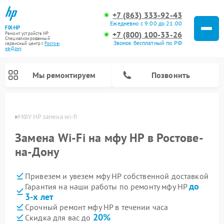
+7 (863) 333-92-43
Ежедневно с 9:00 до 21:00
FIX-HP
+7 (800) 100-33-26
Ремонт устройств HP
Специализированный
Звонок бесплатный по РФ
cервисный центр г.
Ростов-
на-Дону
Мы ремонтируем
Позвонить
-Дону
МФУ HP замена wi-fi
Замена Wi-Fi на мфу HP в Ростове-
на-Дону
Привезем и увезем мфу HP собственной доставкой
до
Гарантия на наши работы по ремонту мфу HP
3-х лет
Срочный ремонт мфу HP в течении часа
20%
Скидка для вас до