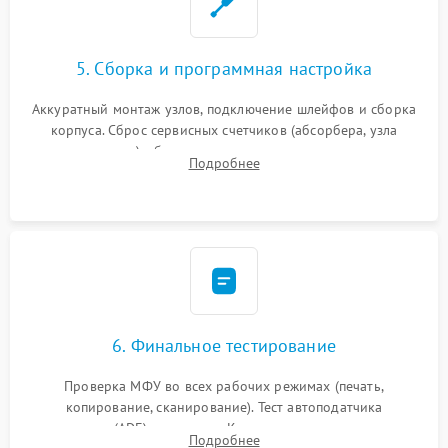
5. Сборка и программная настройка
Аккуратный монтаж узлов, подключение шлейфов и сборка
корпуса. Сброс сервисных счетчиков (абсорбера, узла
закрепления), обновление прошивки и программная
Подробнее
калибровка цветопередачи и позиционирования сканера.
6. Финальное тестирование
Проверка МФУ во всех рабочих режимах (печать,
копирование, сканирование). Тест автоподатчика
документов (ADF) и дуплекса. Контроль качества отпечатка
Подробнее