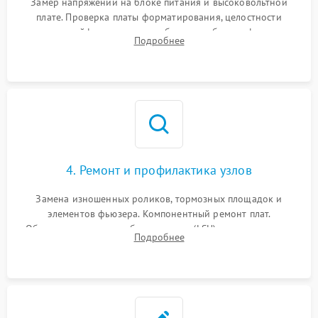
Замер напряжений на блоке питания и высоковольтной
плате. Проверка платы форматирования, целостности
плоских шлейфов сканера и работоспособности флажков и
Подробнее
оптопар (датчиков прохождения бумаги).
4. Ремонт и профилактика узлов
Замена изношенных роликов, тормозных площадок и
элементов фьюзера. Компонентный ремонт плат.
Обязательная очистка блока лазера (LSU), зеркал и тракта
Подробнее
печати от просыпанного тонера и бумажной пыли.