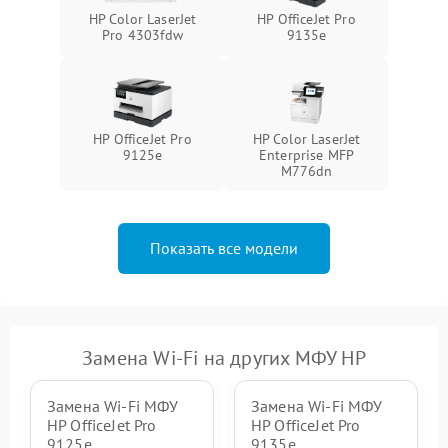
HP Color LaserJet
HP OfficeJet Pro
Pro 4303fdw
9135e
HP OfficeJet Pro
HP Color LaserJet
9125e
Enterprise MFP
M776dn
Показать все модели
Замена Wi-Fi на других МФУ HP
Замена Wi-Fi МФУ
Замена Wi-Fi МФУ
HP OfficeJet Pro
HP OfficeJet Pro
9125e
9135e