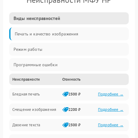
Виды неисправностей
Печать и качество изображения
Режим работы
Программные ошибки
Неисправности
Стоимость
Картриджи и расходники
Бледная печать
2500 ₽
Подробнее →
Сканер и копирование
Смещение изображения
2200 ₽
Подробнее →
Механика и узлы
Двоение текста
2500 ₽
Подробнее →
Программные сбои