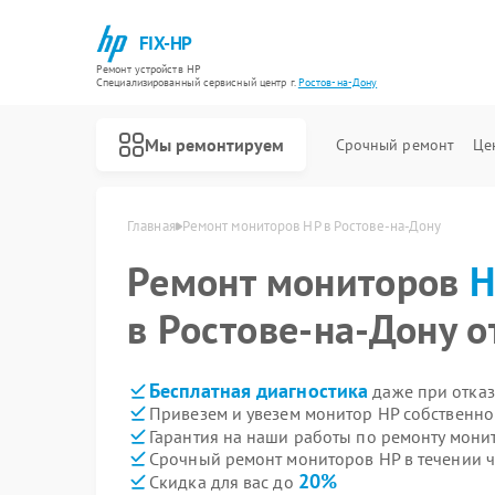
FIX-HP
Ремонт устройств HP
Специализированный cервисный центр г.
Ростов-на-Дону
Мы ремонтируем
Срочный ремонт
Це
Главная
Ремонт мониторов HP в Ростове-на-Дону
Ремонт мониторов
H
в Ростове-на-Дону о
Бесплатная диагностика
даже при отказ
Привезем и увезем монитор HP собственно
Гарантия на наши работы по ремонту мон
Срочный ремонт мониторов HP в течении ч
20%
Скидка для вас до