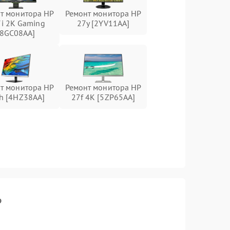
т монитора HP
Ремонт монитора HP
i 2K Gaming
27y [2YV11AA]
[8GC08AA]
т монитора HP
Ремонт монитора HP
h [4HZ38AA]
27f 4K [5ZP65AA]
P