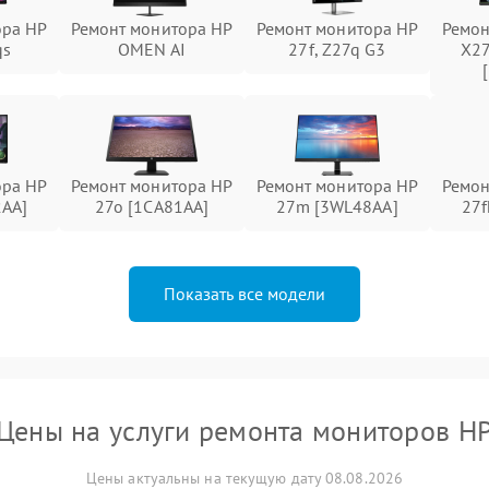
ора HP
Ремонт монитора HP
Ремонт монитора HP
Ремон
qs
OMEN AI
27f, Z27q G3
X27
ора HP
Ремонт монитора HP
Ремонт монитора HP
Ремон
AA]
27o [1CA81AA]
27m [3WL48AA]
27f
Показать все модели
Цены на услуги ремонта мониторов H
Цены актуальны на текущую дату 08.08.2026