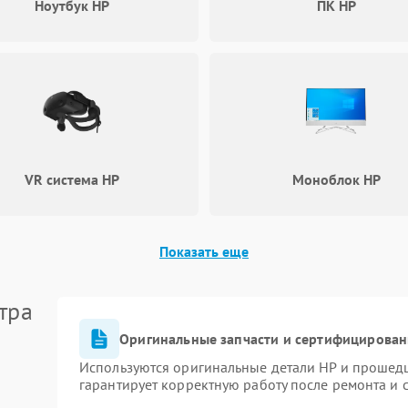
60 мин
1 год
Ноутбук HP
ПК HP
короткого замыкания
Повреждение системы защиты от
60 мин
1 год
перегрева
Неисправность системы защиты от
60 мин
1 год
перенапряжения
VR система HP
Моноблок HP
Неисправность системы защиты от
60 мин
1 год
замыкания
Показать еще
Повреждение системы защиты от
60 мин
1 год
перегрузок
тра
Неисправность системы защиты от
60 мин
1 год
перегрева
Оригинальные запчасти и сертифицирован
Используются оригинальные детали HP и прошед
гарантирует корректную работу после ремонта и 
Поломка системы защиты от
60 мин
1 год
перенапряжения