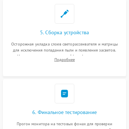
5. Сборка устройства
Осторожная укладка слоев светорассеивателя и матрицы
для исключения попадания пыли и появления засветов.
Надежное подключение шлейфов, фиксация плат и
Подробнее
аккуратное защелкивание пластикового корпуса монитора.
6. Финальное тестирование
Прогон монитора на тестовых фонах для проверки