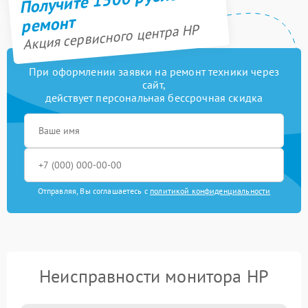
ремонт
Акция сервисного центра HP
При оформлении заявки на ремонт техники через
сайт,
действует персональная бессрочная скидка
Отправляя, Вы соглашаетесь с
политикой конфиденциальности
Неисправности монитора HP