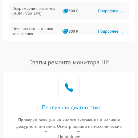
Повреждение разъемов
500 ₽
Подробнее →
(HDMI, VGA, DVI)
Неисправность кнопок
500 ₽
Подробнее →
управления
Поломка инвертора
1500 ₽
Подробнее →
Этапы ремонта монитора HP
Повреждение кабеля
500 ₽
Подробнее →
питания
Неисправность системы
1000 ₽
Подробнее →
защиты от перегрузок
Поломка системы
1. Первичная диагностика
автоматического
1000 ₽
Подробнее →
отключения
Проверка реакции на кнопку включения и наличия
дежурного питания. Осмотр экрана на механические
Неисправность системы
повреждения. Подключение к ПК для оценки вывода
защиты от короткого
1000 ₽
Подробнее →
Подробнее