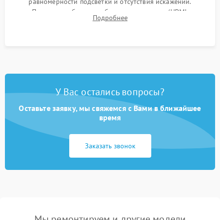
равномерности подсветки и отсутствия искажений.
Проверка работоспособности всех портов (HDMI,
Подробнее
DisplayPort, VGA) и кнопок управления под нагрузкой в
течение пары часов.
У Вас остались вопросы?
Оставьте заявку, мы свяжемся с Вами в ближайшее
время
Заказать звонок
Мы ремонтируем и другие модели