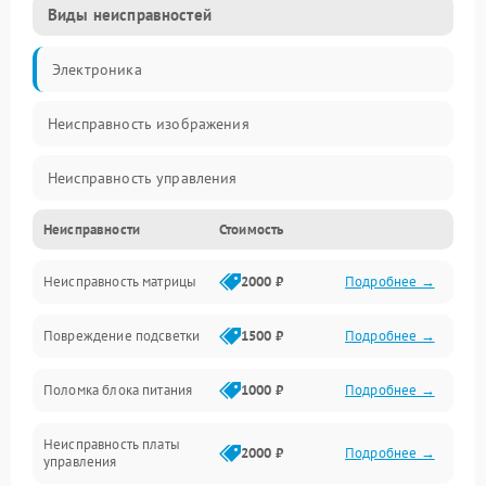
Виды неисправностей
Электроника
Неисправность изображения
Неисправность управления
Неисправности
Стоимость
Неисправность интерфейсов
Неисправность матрицы
2000 ₽
Подробнее →
Прочие неисправности
Повреждение подсветки
1500 ₽
Подробнее →
Неисправность звука
Поломка блока питания
1000 ₽
Подробнее →
Механические повреждения
Неисправность платы
2000 ₽
Подробнее →
управления