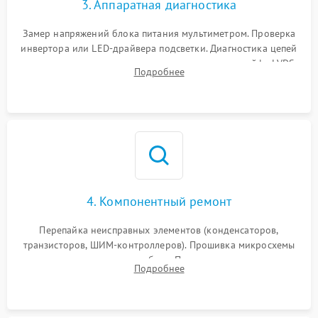
3. Аппаратная диагностика
Поломка системы защиты
1000 ₽
Подробнее →
от замыкания
Замер напряжений блока питания мультиметром. Проверка
инвертора или LED-драйвера подсветки. Диагностика цепей
питания скалера и тестирование сигналов на шлейфе LVDS
Подробнее
4. Компонентный ремонт
Перепайка неисправных элементов (конденсаторов,
транзисторов, ШИМ-контроллеров). Прошивка микросхемы
памяти при программных сбоях. При поломке подсветки —
Подробнее
разборка матрицы и замена выгоревших светодиодов.