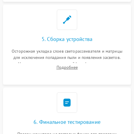
5. Сборка устройства
Осторожная укладка слоев светорассеивателя и матрицы
для исключения попадания пыли и появления засветов.
Надежное подключение шлейфов, фиксация плат и
Подробнее
аккуратное защелкивание пластикового корпуса монитора.
6. Финальное тестирование