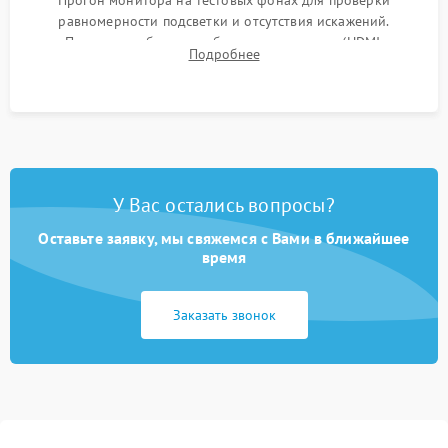
Прогон монитора на тестовых фонах для проверки
равномерности подсветки и отсутствия искажений.
Проверка работоспособности всех портов (HDMI,
Подробнее
DisplayPort, VGA) и кнопок управления под нагрузкой в
течение пары часов.
У Вас остались вопросы?
Оставьте заявку, мы свяжемся с Вами в ближайшее
время
Заказать звонок