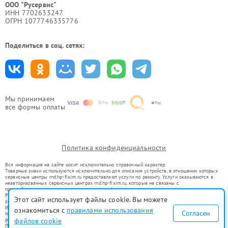
ООО "Русервис"
ИНН 7702633247
ОГРН 1077746335776
Поделиться в соц. сетях:
Мы принимаем
все формы оплаты
Политика конфиденциальности
Вся информация на сайте носит исключительно справочный характер.
Товарные знаки используются исключительно для описания устройств, в отношении которых
сервисные центры rnd.hp-fixim.ru предоставляют услуги по ремонту. Услуги оказываются в
неавторизованных сервисных центрах rnd.hp-fixim.ru, которые не связаны с
правообладателями товарных знаков или их официальными представителями.
Ремонт осуществляется для устройств, уже введенных в гражданский оборот в соответствии
Этот сайт использует файлы cookie. Вы можете
со статьей 1487 ГК РФ.
Использование товарных знаков не преследует цели индивидуализации услуг или введения
ознакомиться с
правилами использования
Согласен
потребителей в заблуждение, а служит для информирования о предоставляемых услугах по
ремонту техники указанных брендов.
файлов cookie
Представленная на сайте информация не является публичной офертой, определяемой