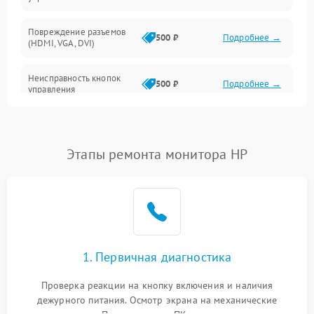
Повреждение разъемов
500 ₽
Подробнее →
(HDMI, VGA, DVI)
Неисправность кнопок
500 ₽
Подробнее →
управления
Поломка инвертора
1500 ₽
Подробнее →
Этапы ремонта монитора HP
Повреждение кабеля
500 ₽
Подробнее →
питания
Неисправность системы
1000 ₽
Подробнее →
защиты от перегрузок
Поломка системы
1. Первичная диагностика
автоматического
1000 ₽
Подробнее →
отключения
Проверка реакции на кнопку включения и наличия
дежурного питания. Осмотр экрана на механические
Неисправность системы