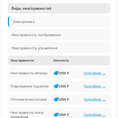
Виды неисправностей
Электроника
Неисправность изображения
Неисправность управления
Неисправности
Стоимость
Неисправность интерфейсов
Неисправность матрицы
2000 ₽
Подробнее →
Прочие неисправности
Повреждение подсветки
1500 ₽
Подробнее →
Неисправность звука
Поломка блока питания
1000 ₽
Подробнее →
Механические повреждения
Неисправность платы
2000 ₽
Подробнее →
управления