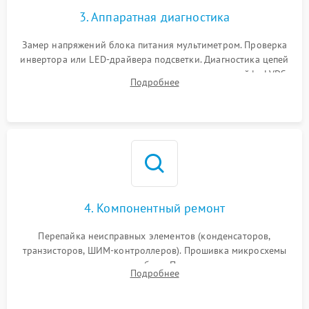
3. Аппаратная диагностика
Поломка системы защиты
1000 ₽
Подробнее →
от замыкания
Замер напряжений блока питания мультиметром. Проверка
инвертора или LED-драйвера подсветки. Диагностика цепей
питания скалера и тестирование сигналов на шлейфе LVDS
Подробнее
4. Компонентный ремонт
Перепайка неисправных элементов (конденсаторов,
транзисторов, ШИМ-контроллеров). Прошивка микросхемы
памяти при программных сбоях. При поломке подсветки —
Подробнее
разборка матрицы и замена выгоревших светодиодов.