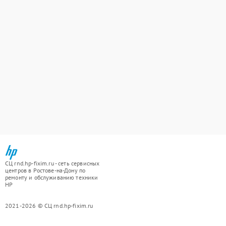
СЦ rnd.hp-fixim.ru - сеть сервисных
центров в Ростове-на-Дону по
ремонту и обслуживанию техники
HP
2021-2026 © СЦ rnd.hp-fixim.ru