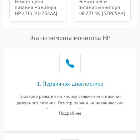
Ремонт цепи
Ремонт цепи
питания монитора
питания монитора
HP 27fh [4HZ38AA]
HP 27f 4K [5ZP65AA]
Этапы ремонта монитора HP
1. Первичная диагностика
Проверка реакции на кнопку включения и наличия
дежурного питания. Осмотр экрана на механические
повреждения. Подключение к ПК для оценки вывода
Подробнее
изображения, работы подсветки и выявления артефактов на
матрице.