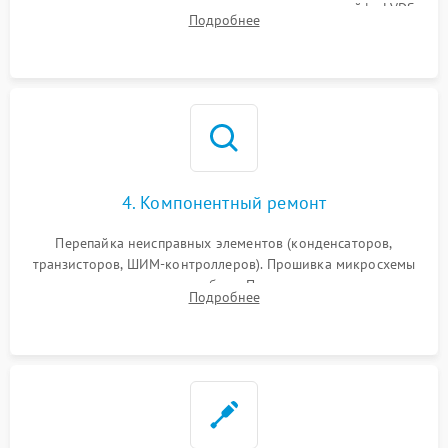
питания скалера и тестирование сигналов на шлейфе LVDS
Подробнее
4. Компонентный ремонт
Перепайка неисправных элементов (конденсаторов,
транзисторов, ШИМ-контроллеров). Прошивка микросхемы
памяти при программных сбоях. При поломке подсветки —
Подробнее
разборка матрицы и замена выгоревших светодиодов.