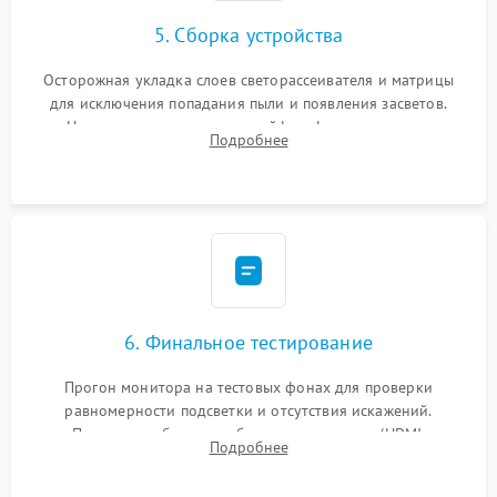
5. Сборка устройства
Осторожная укладка слоев светорассеивателя и матрицы
для исключения попадания пыли и появления засветов.
Надежное подключение шлейфов, фиксация плат и
Подробнее
аккуратное защелкивание пластикового корпуса монитора.
6. Финальное тестирование
Прогон монитора на тестовых фонах для проверки
равномерности подсветки и отсутствия искажений.
Проверка работоспособности всех портов (HDMI,
Подробнее
DisplayPort, VGA) и кнопок управления под нагрузкой в
течение пары часов.