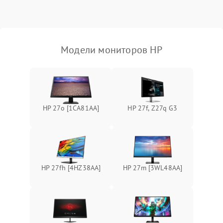
Неисправность системы
защиты от короткого
1000 ₽
Подробнее →
замыкания
Модели мониторов HP
Повреждение системы
1000 ₽
Подробнее →
защиты от перегрева
Неисправность системы
защиты от
1000 ₽
Подробнее →
HP 27o [1CA81AA]
HP 27f, Z27q G3
перенапряжения
Неисправность системы
1000 ₽
Подробнее →
защиты от замыкания
Повреждение системы
HP 27fh [4HZ38AA]
HP 27m [3WL48AA]
1000 ₽
Подробнее →
защиты от перегрузок
Неисправность системы
1000 ₽
Подробнее →
защиты от перегрева