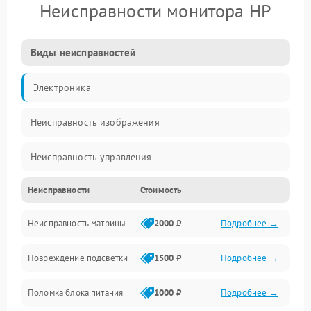
Неисправности монитора HP
Виды неисправностей
Электроника
Неисправность изображения
Неисправность управления
Неисправности
Стоимость
Неисправность интерфейсов
Неисправность матрицы
2000 ₽
Подробнее →
Прочие неисправности
Повреждение подсветки
1500 ₽
Подробнее →
Неисправность звука
Поломка блока питания
1000 ₽
Подробнее →
Механические повреждения