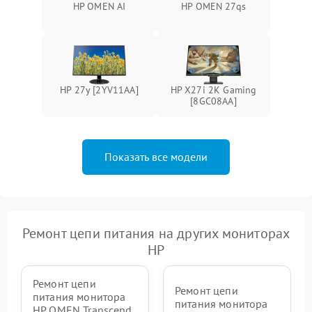
HP OMEN AI
HP OMEN 27qs
Поломка системы защиты
1000 ₽
Подробнее →
от перенапряжения
Поломка системы защиты
1000 ₽
Подробнее →
от замыкания
HP 27y [2YV11AA]
HP X27i 2K Gaming
[8GC08AA]
Показать все модели
Ремонт цепи питания на других мониторах
HP
Ремонт цепи
Ремонт цепи
питания монитора
питания монитора
HP OMEN Transcend