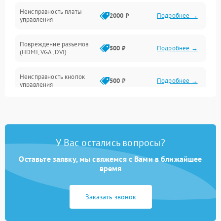
Неисправность платы
2000 ₽
Подробнее →
управления
Повреждение разъемов
500 ₽
Подробнее →
(HDMI, VGA, DVI)
Неисправность кнопок
500 ₽
Подробнее →
управления
Поломка инвертора
1500 ₽
Подробнее →
Повреждение кабеля
500 ₽
Подробнее →
У Вас остались вопросы?
питания
Оставьте заявку, мы свяжемся с Вами в ближайшее
Неисправность системы
время
1000 ₽
Подробнее →
защиты от перегрузок
Заказать звонок
Поломка системы
автоматического
1000 ₽
Подробнее →
отключения