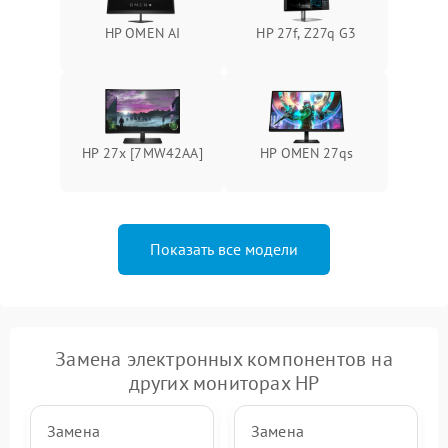
HP OMEN AI
HP 27f, Z27q G3
Поломка системы защиты
1000 ₽
Подробнее →
от перенапряжения
Поломка системы защиты
1000 ₽
Подробнее →
от замыкания
HP 27x [7MW42AA]
HP OMEN 27qs
Показать все модели
Замена электронных компонентов на
других мониторах HP
Замена
Замена