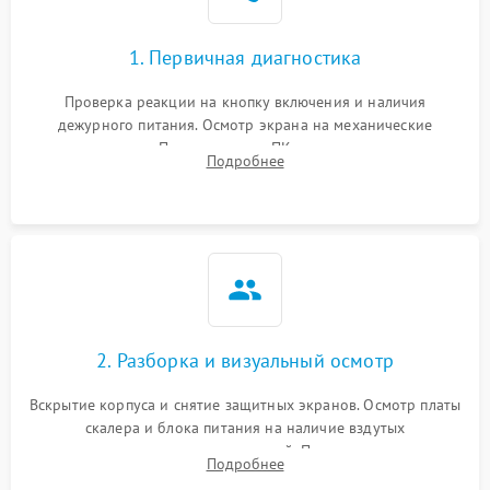
1. Первичная диагностика
Проверка реакции на кнопку включения и наличия
дежурного питания. Осмотр экрана на механические
повреждения. Подключение к ПК для оценки вывода
Подробнее
изображения, работы подсветки и выявления артефактов на
матрице.
2. Разборка и визуальный осмотр
Вскрытие корпуса и снятие защитных экранов. Осмотр платы
скалера и блока питания на наличие вздутых
конденсаторов, прогаров, окислений. Проверка надежности
Подробнее
контактов и целостности шлейфов матрицы.