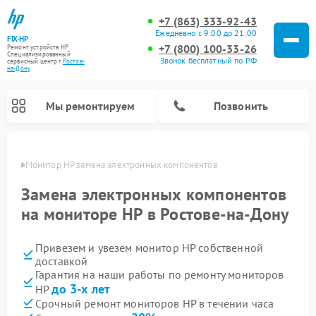
+7 (863) 333-92-43
Ежедневно с 9:00 до 21:00
FIX-HP
+7 (800) 100-33-26
Ремонт устройств HP
Специализированный
Звонок бесплатный по РФ
cервисный центр г.
Ростов-
на-Дону
Мы ремонтируем
Позвонить
-Дону
Монитор HP замена электронных компонентов
Замена электронных компонентов
на мониторе HP в Ростове-на-Дону
Привезем и увезем монитор HP собственной
доставкой
Гарантия на наши работы по ремонту мониторов
до 3-х лет
HP
Срочный ремонт мониторов HP в течении часа