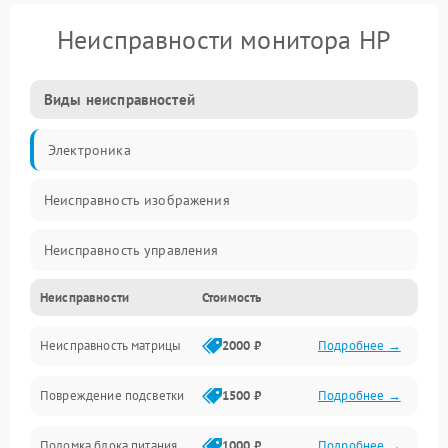
Неисправности монитора HP
Виды неисправностей
Электроника
Неисправность изображения
Неисправность управления
Неисправности
Стоимость
Неисправность интерфейсов
Неисправность матрицы
2000 ₽
Подробнее →
Прочие неисправности
Повреждение подсветки
1500 ₽
Подробнее →
Неисправность звука
Поломка блока питания
1000 ₽
Подробнее →