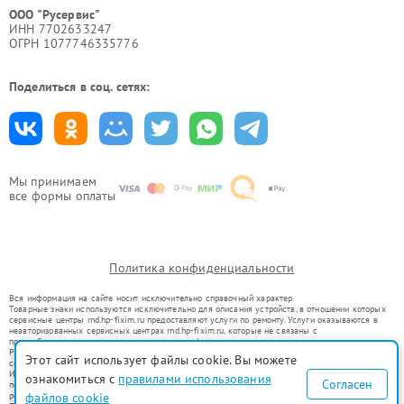
ООО "Русервис"
ИНН 7702633247
ОГРН 1077746335776
Поделиться в соц. сетях:
Мы принимаем
все формы оплаты
Политика конфиденциальности
Вся информация на сайте носит исключительно справочный характер.
Товарные знаки используются исключительно для описания устройств, в отношении которых
сервисные центры rnd.hp-fixim.ru предоставляют услуги по ремонту. Услуги оказываются в
неавторизованных сервисных центрах rnd.hp-fixim.ru, которые не связаны с
правообладателями товарных знаков или их официальными представителями.
Ремонт осуществляется для устройств, уже введенных в гражданский оборот в соответствии
Этот сайт использует файлы cookie. Вы можете
со статьей 1487 ГК РФ.
Использование товарных знаков не преследует цели индивидуализации услуг или введения
ознакомиться с
правилами использования
Согласен
потребителей в заблуждение, а служит для информирования о предоставляемых услугах по
ремонту техники указанных брендов.
файлов cookie