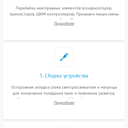
Перепайка неисправных элементов (конденсаторов,
транзисторов, ШИМ-контроллеров). Прошивка микросхемы
памяти при программных сбоях. При поломке подсветки —
Подробнее
разборка матрицы и замена выгоревших светодиодов.
5. Сборка устройства
Осторожная укладка слоев светорассеивателя и матрицы
для исключения попадания пыли и появления засветов.
Надежное подключение шлейфов, фиксация плат и
Подробнее
аккуратное защелкивание пластикового корпуса монитора.