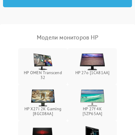
отключения
Неисправность системы
защиты от короткого
1000 ₽
Подробнее →
замыкания
Модели мониторов HP
Повреждение системы
1000 ₽
Подробнее →
защиты от перегрева
Неисправность системы
защиты от
1000 ₽
Подробнее →
HP OMEN Transcend
HP 27o [1CA81AA]
перенапряжения
32
Неисправность системы
1000 ₽
Подробнее →
защиты от замыкания
Повреждение системы
HP X27i 2K Gaming
HP 27f 4K
1000 ₽
Подробнее →
защиты от перегрузок
[8GC08AA]
[5ZP65AA]
Неисправность системы
1000 ₽
Подробнее →
защиты от перегрева