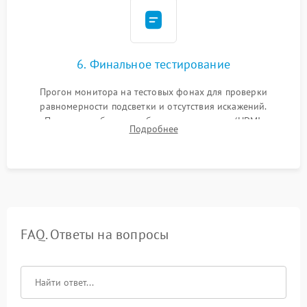
6. Финальное тестирование
Прогон монитора на тестовых фонах для проверки
равномерности подсветки и отсутствия искажений.
Проверка работоспособности всех портов (HDMI,
Подробнее
DisplayPort, VGA) и кнопок управления под нагрузкой в
течение пары часов.
FAQ. Ответы на вопросы