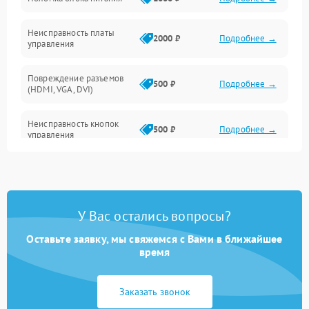
Механические повреждения
Неисправность платы
2000 ₽
Подробнее →
управления
Повреждение разъемов
500 ₽
Подробнее →
(HDMI, VGA, DVI)
Неисправность кнопок
500 ₽
Подробнее →
управления
Поломка инвертора
1500 ₽
Подробнее →
Повреждение кабеля
500 ₽
Подробнее →
У Вас остались вопросы?
питания
Оставьте заявку, мы свяжемся с Вами в ближайшее
Неисправность системы
время
1000 ₽
Подробнее →
защиты от перегрузок
Заказать звонок
Поломка системы
автоматического
1000 ₽
Подробнее →