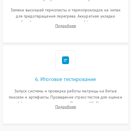
Замена высохшей термопасты и термопрокладок на чипах
для предотвращения перегрева. Аккуратная укладка
кабелей, подключение хрупких шлейфов матрицы и
Подробнее
надежная фиксация всех элементов внутри корпуса
моноблока.
6. Итоговое тестирование
Запуск системы и проверка работы матрицы на битые
пиксели и артефакты. Проведение стресс-тестов для оценки
эффективности охлаждения. Проверка Wi-Fi, камеры,
Подробнее
микрофона и всех портов перед выдачей устройства.