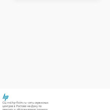
СЦ rnd.hp-fixim.ru - сеть сервисных
центров в Ростове-на-Дону по
ремонту и обслуживанию техники