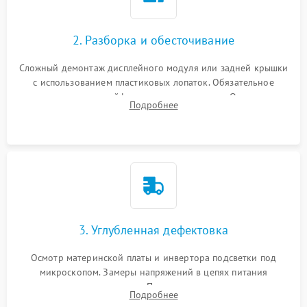
Неисправность кнопок
1000 ₽
Подробнее →
управления
Повреждение внутренних проводов
2. Разборка и обесточивание
Поломка батареи (если
2000 ₽
Подробнее →
есть)
Сложный демонтаж дисплейного модуля или задней крышки
Механические повреждения
с использованием пластиковых лопаток. Обязательное
Неисправность тачпада
отключение шлейфов матрицы и питания. Очистка
1500 ₽
Подробнее →
(если есть)
Подробнее
массивной системы охлаждения от скопившейся пыли.
Поломка веб-камеры
1000 ₽
Подробнее →
Неисправность
1000 ₽
Подробнее →
микрофона
Повреждение внутренних
1000 ₽
Подробнее →
3. Углубленная дефектовка
проводов
Осмотр материнской платы и инвертора подсветки под
Неисправность BIOS
1500 ₽
Подробнее →
микроскопом. Замеры напряжений в цепях питания
процессора и видеокарты. Проверка состояния жесткого
Подробнее
диска и оперативной памяти с помощью POST-карт и