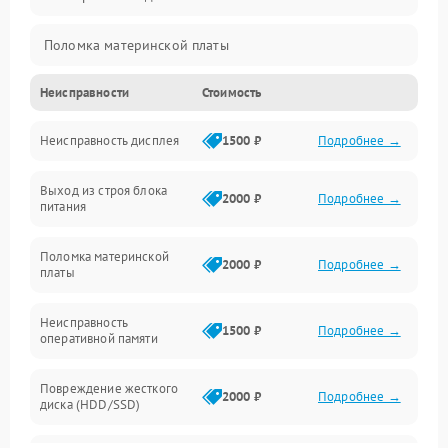
Поломка материнской платы
Неисправности
Стоимость
Неисправность системы охлаждения
Неисправность дисплея
1500 ₽
Подробнее →
Неисправность BIOS
Выход из строя блока
Повреждение корпуса
2000 ₽
Подробнее →
питания
Поломка аудиосистемы (динамики, разъёмы)
Поломка материнской
2000 ₽
Подробнее →
платы
Неисправность Wi-Fi модуля
Неисправность
1500 ₽
Подробнее →
оперативной памяти
Повреждение разъёмов (USB, HDMI и др.)
Повреждение жесткого
Поломка видеокарты
2000 ₽
Подробнее →
диска (HDD/SSD)
Неисправность процессора