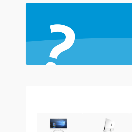
?
Повреждение разъёмов (USB, HDMI и др.)
Поломка видеокарты
Неисправность процессора
Повреждение жесткого диска (HDD / SSD)
Неисправность оперативной памяти
Выход из строя блока питания
Повреждение сенсорного экрана (если есть)
Поломка батареи (если есть)