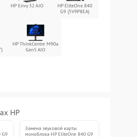
HP Envy 32 AIO
HP EliteOne 840
1500 ₽
Подробнее →
G9 (5V9P8EA)
1000 ₽
Подробнее →
1000 ₽
Подробнее →
HP ThinkCentre M90a
″)
Gen5 AIO
1000 ₽
Подробнее →
1500 ₽
Подробнее →
ках HP
Замена звуковой карты
0 G9
моноблока HP EliteOne 840 G9