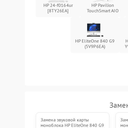
HP 24-f0164ur
HP Pavilion
[8TY26EA]
TouchSmart AIO
Неисправность кнопок управления
Неисправность тачпада (если есть)
HP EliteOne 840 G9
H
Поломка веб-камеры
(5V9P6EA)
Y
Неисправность микрофона
Повреждение внутренних проводов
Механические повреждения
Замен
Замена звуковой карты
Зам
моноблока HP EliteOne 840 G9
мон