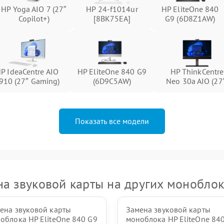
HP Yoga AIO 7 (27″
HP 24-f1014ur
HP EliteOne 840
Неисправность тачпада (если есть)
60 мин
1 год
Copilot+)
[8BK75EA]
G9 (6D8Z1AW)
Поломка веб-камеры
60 мин
1 год
Неисправность микрофона
60 мин
1 год
P IdeaCentre AIO
HP EliteOne 840 G9
HP ThinkCentre
910 (27″ Gaming)
(6D9C5AW)
Neo 30a AIO (27
Повреждение внутренних
60 мин
1 год
проводов
Показать все модели
Неисправность BIOS
60 мин
1 год
а звуковой карты на других монобло
ена звуковой карты
Замена звуковой карты
облока HP EliteOne 840 G9
моноблока HP EliteOne 84