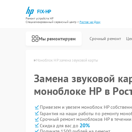
FIX-HP
Ремонт устройств HP
Специализированный cервисный центр г.
Ростов-на-Дону
Мы ремонтируем
Срочный ремонт
Це
 в Ростове-на-Дону
Моноблок HP замена звуковой карты
Замена звуковой ка
моноблоке HP в Рос
Привезем и увезем моноблок HP собственн
Гарантия на наши работы по ремонту мон
Срочный ремонт моноблоков HP в течении
20%
Скидка для вас до
Получите 1500 рублей на ремонт