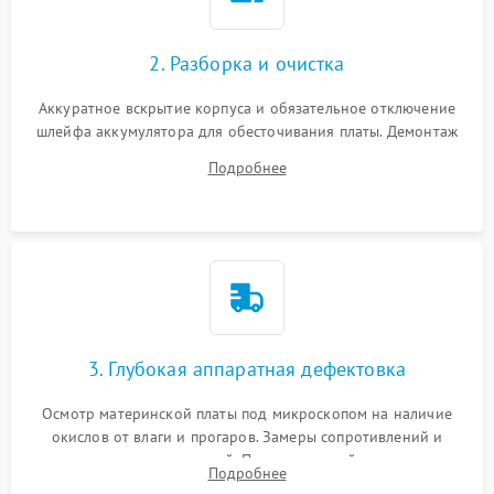
2. Разборка и очистка
Аккуратное вскрытие корпуса и обязательное отключение
шлейфа аккумулятора для обесточивания платы. Демонтаж
системы охлаждения, очистка кулера от пыли и удаление
Подробнее
высохшей термопасты с кристаллов чипов.
3. Глубокая аппаратная дефектовка
Осмотр материнской платы под микроскопом на наличие
окислов от влаги и прогаров. Замеры сопротивлений и
дежурных напряжений. Проверка цепей питания,
Подробнее
мультиконтроллера, процессора и видеочипа.