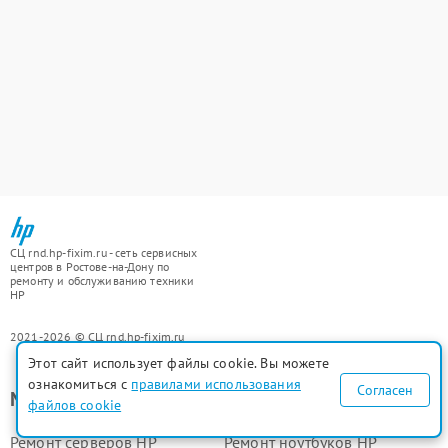
СЦ rnd.hp-fixim.ru - сеть сервисных
центров в Ростове-на-Дону по
ремонту и обслуживанию техники
HP
2021-2026 © СЦ rnd.hp-fixim.ru
Этот сайт использует файлы cookie. Вы можете
ознакомиться с
правилами использования
Согласен
Мы ремонтируем
файлов cookie
Ремонт серверов HP
Ремонт ноутбуков HP