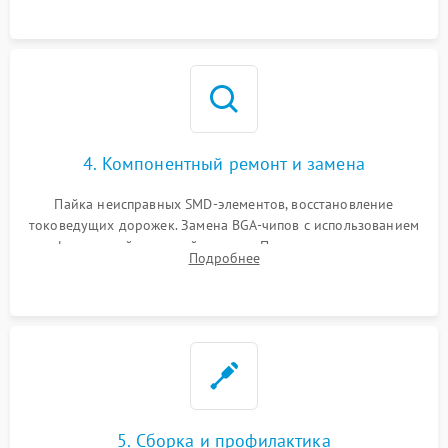
4. Компонентный ремонт и замена
Пайка неисправных SMD-элементов, восстановление
токоведущих дорожек. Замена BGA-чипов с использованием
инфракрасной паяльной станции. Прошивка микросхемы
Подробнее
BIOS или замена поврежденных портов USB
5. Сборка и профилактика