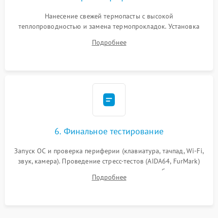
Нанесение свежей термопасты с высокой
теплопроводностью и замена термопрокладок. Установка
системы охлаждения, подключение всех внутренних
Подробнее
шлейфов, модулей памяти и накопителей. Предварительная
сборка корпуса.
6. Финальное тестирование
Запуск ОС и проверка периферии (клавиатура, тачпад, Wi-Fi,
звук, камера). Проведение стресс-тестов (AIDA64, FurMark)
для контроля температурного режима и стабильности
Подробнее
системы под пиковой нагрузкой.