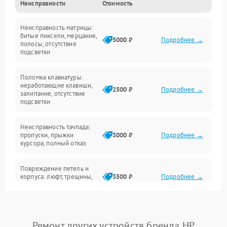
Неисправности
Стоимость
Устройства
Неисправность матрицы:
Программные ошибки
битые пиксели, мерцание,
5000 ₽
Подробнее →
полосы, отсутствие
подсветки
Электрические и системные сбои
Поломка клавиатуры:
Интерфейсные проблемы
неработающие клавиши,
2500 ₽
Подробнее →
залипание, отсутствие
подсветки
Батарея
Неисправность тачпада:
Сеть и интернет
пропуски, прыжки
3000 ₽
Подробнее →
курсора, полный отказ
Система охлаждения
Повреждение петель и
корпуса: люфт, трещины,
3500 ₽
Подробнее →
деформация
Проблемы аккумулятора:
быстрая разрядка,
2500 ₽
Подробнее →
Ремонт других устройств бренда HP
невозможность зарядки,