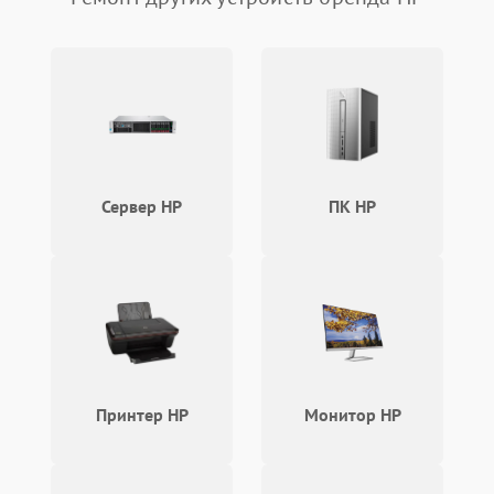
вздутие
Неисправность зарядного
устройства или разъёма
2000 ₽
Подробнее →
питания
Перегрев из‑за пыли,
износа термопасты или
2500 ₽
Подробнее →
неисправности кулера
Сервер HP
ПК HP
Выход из строя SSD или
HDD: медленная загрузка,
3000 ₽
Подробнее →
ошибки чтения,
пропадание диска
Неисправность
оперативной памяти:
2000 ₽
Подробнее →
вылеты приложений,
синие экраны
Принтер HP
Монитор HP
Проблемы Wi‑Fi или
2500 ₽
Подробнее →
Bluetooth модулей