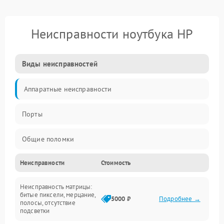
Неисправности ноутбука HP
Виды неисправностей
Аппаратные неисправности
Порты
Общие поломки
Неисправности
Стоимость
Устройства
Неисправность матрицы:
Программные ошибки
битые пиксели, мерцание,
5000 ₽
Подробнее →
полосы, отсутствие
подсветки
Электрические и системные сбои