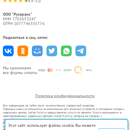
4.9-5.0
ООО "Русервис"
ИНН 7702633247
ОГРН 1077746335776
Поделиться в соц. сетях:
Мы принимаем
все формы оплаты
Политика конфиденциальности
Вся информация на сайте носит исключительно справочный характер.
Товарные знаки используются исключительно для описания устройств, в отношении которых
сервисные центры rnd.hp-fixim.ru предоставляют услуги по ремонту. Услуги оказываются в
неавторизованных сервисных центрах rnd.hp-fixim.ru, которые не связаны с
правообладателями товарных знаков или их официальными представителями.
Ремонт осуществляется для устройств, уже введенных в гражданский оборот в соответствии
Этот сайт использует файлы cookie. Вы можете
со статьей 1487 ГК РФ.
Использование товарных знаков не преследует цели индивидуализации услуг или введения