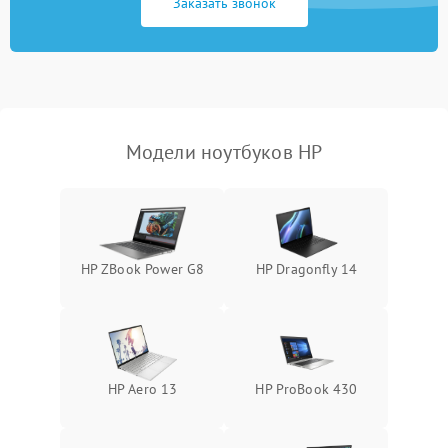
Заказать звонок
Перегрев из‑за пыли,
износа термопасты или
2500 ₽
Подробнее →
неисправности кулера
Выход из строя SSD или
HDD: медленная загрузка,
3000 ₽
Подробнее →
ошибки чтения,
пропадание диска
Модели ноутбуков HP
Неисправность
оперативной памяти:
2000 ₽
Подробнее →
вылеты приложений,
синие экраны
HP ZBook Power G8
HP Dragonfly 14
Проблемы Wi‑Fi или
2500 ₽
Подробнее →
Bluetooth модулей
HP Aero 13
HP ProBook 430