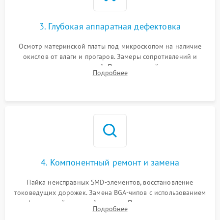
3. Глубокая аппаратная дефектовка
Осмотр материнской платы под микроскопом на наличие
окислов от влаги и прогаров. Замеры сопротивлений и
дежурных напряжений. Проверка цепей питания,
Подробнее
мультиконтроллера, процессора и видеочипа.
4. Компонентный ремонт и замена
Пайка неисправных SMD-элементов, восстановление
токоведущих дорожек. Замена BGA-чипов с использованием
инфракрасной паяльной станции. Прошивка микросхемы
Подробнее
BIOS или замена поврежденных портов USB