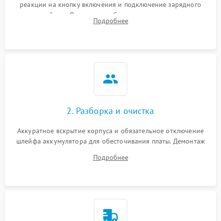
реакции на кнопку включения и подключение зарядного
устройства. Оценка потребления тока с помощью
Подробнее
лабораторного блока питания для локализации проблемы.
2. Разборка и очистка
Аккуратное вскрытие корпуса и обязательное отключение
шлейфа аккумулятора для обесточивания платы. Демонтаж
системы охлаждения, очистка кулера от пыли и удаление
Подробнее
высохшей термопасты с кристаллов чипов.