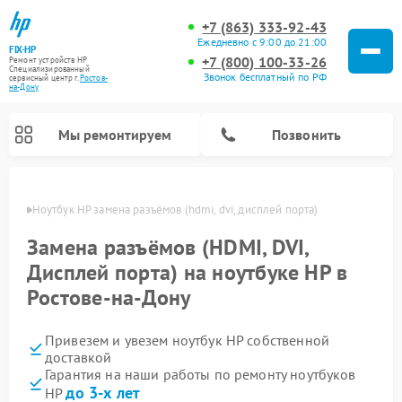
+7 (863) 333-92-43
Ежедневно с 9:00 до 21:00
FIX-HP
+7 (800) 100-33-26
Ремонт устройств HP
Специализированный
Звонок бесплатный по РФ
cервисный центр г.
Ростов-
на-Дону
Мы ремонтируем
Позвонить
-Дону
Ноутбук HP замена разъёмов (hdmi, dvi, дисплей порта)
Замена разъёмов (HDMI, DVI,
Дисплей порта) на ноутбуке HP в
Ростове-на-Дону
Привезем и увезем ноутбук HP собственной
доставкой
Гарантия на наши работы по ремонту ноутбуков
до 3-х лет
HP