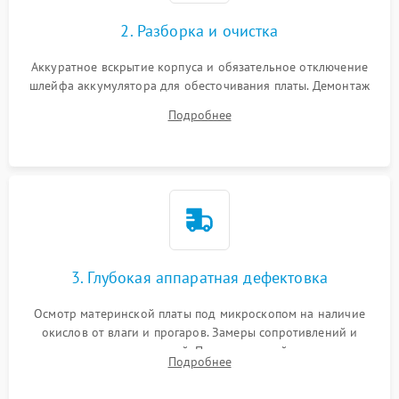
2. Разборка и очистка
Аккуратное вскрытие корпуса и обязательное отключение
шлейфа аккумулятора для обесточивания платы. Демонтаж
системы охлаждения, очистка кулера от пыли и удаление
Подробнее
высохшей термопасты с кристаллов чипов.
3. Глубокая аппаратная дефектовка
Осмотр материнской платы под микроскопом на наличие
окислов от влаги и прогаров. Замеры сопротивлений и
дежурных напряжений. Проверка цепей питания,
Подробнее
мультиконтроллера, процессора и видеочипа.