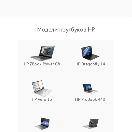
Выход из строя SSD или
HDD: медленная загрузка,
3000 ₽
Подробнее →
ошибки чтения,
пропадание диска
Модели ноутбуков HP
Неисправность
оперативной памяти:
2000 ₽
Подробнее →
вылеты приложений,
синие экраны
HP ZBook Power G8
HP Dragonfly 14
Проблемы Wi‑Fi или
2500 ₽
Подробнее →
Bluetooth модулей
HP Aero 13
HP ProBook 440