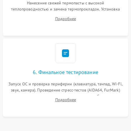
Нанесение свежей термопасты с высокой
теплопроводностью и замена термопрокладок. Установка
системы охлаждения, подключение всех внутренних
Подробнее
шлейфов, модулей памяти и накопителей. Предварительная
сборка корпуса.
6. Финальное тестирование
Запуск ОС и проверка периферии (клавиатура, тачпад, Wi-Fi,
звук, камера). Проведение стресс-тестов (AIDA64, FurMark)
для контроля температурного режима и стабильности
Подробнее
системы под пиковой нагрузкой.