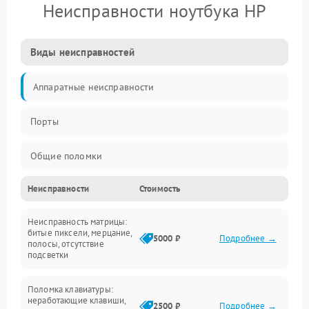
Неисправности ноутбука HP
Виды неисправностей
Аппаратные неисправности
Порты
Общие поломки
Неисправности
Стоимость
Устройства
Неисправность матрицы:
Программные ошибки
битые пиксели, мерцание,
5000 ₽
Подробнее →
полосы, отсутствие
подсветки
Электрические и системные сбои
Поломка клавиатуры:
Интерфейсные проблемы
неработающие клавиши,
2500 ₽
Подробнее →