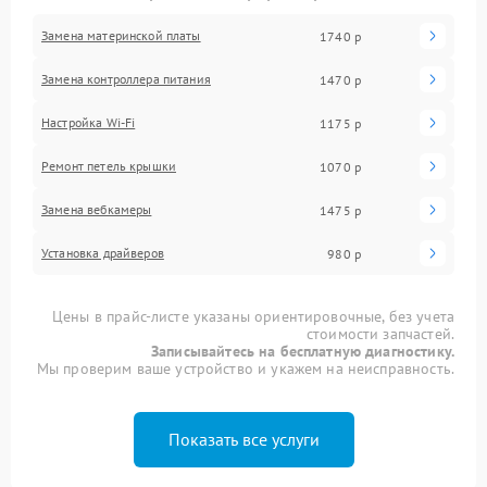
Замена материнской платы
1740 р
Замена контроллера питания
1470 р
Настройка Wi-Fi
1175 р
Ремонт петель крышки
1070 р
Замена вебкамеры
1475 р
Установка драйверов
980 р
Цены в прайс-листе указаны ориентировочные, без учета
стоимости запчастей.
Записывайтесь на бесплатную диагностику.
Мы проверим ваше устройство и укажем на неисправность.
Показать все услуги