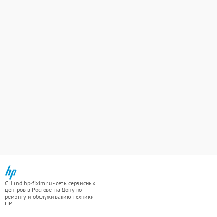
СЦ rnd.hp-fixim.ru - сеть сервисных
центров в Ростове-на-Дону по
ремонту и обслуживанию техники
HP