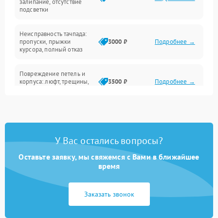
залипание, отсутствие
подсветки
Батарея
Неисправность тачпада:
Сеть и интернет
пропуски, прыжки
3000 ₽
Подробнее →
курсора, полный отказ
Система охлаждения
Повреждение петель и
корпуса: люфт, трещины,
3500 ₽
Подробнее →
деформация
Проблемы аккумулятора:
быстрая разрядка,
2500 ₽
Подробнее →
невозможность зарядки,
вздутие
У Вас остались вопросы?
Оставьте заявку, мы свяжемся с Вами в ближайшее
Неисправность зарядного
время
устройства или разъёма
2000 ₽
Подробнее →
питания
Заказать звонок
Перегрев из‑за пыли,
износа термопасты или
2500 ₽
Подробнее →
неисправности кулера