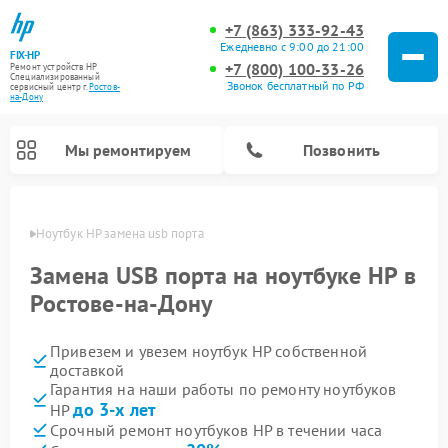
+7 (863) 333-92-43
Ежедневно с 9:00 до 21:00
FIX-HP
+7 (800) 100-33-26
Ремонт устройств HP
Специализированный
Звонок бесплатный по РФ
cервисный центр г.
Ростов-
на-Дону
Мы ремонтируем
Позвонить
-Дону
Ноутбук HP замена usb порта
Замена USB порта на ноутбуке HP в
Ростове-на-Дону
Привезем и увезем ноутбук HP собственной
доставкой
Гарантия на наши работы по ремонту ноутбуков
до 3-х лет
HP
Срочный ремонт ноутбуков HP в течении часа