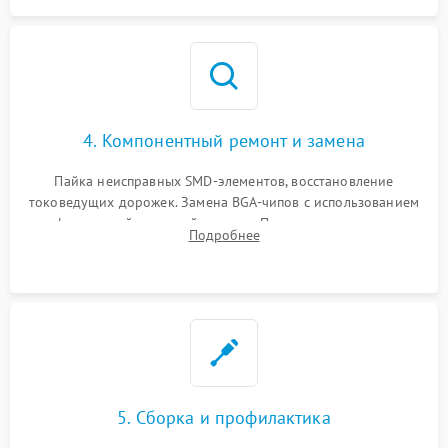
4. Компонентный ремонт и замена
Пайка неисправных SMD-элементов, восстановление
токоведущих дорожек. Замена BGA-чипов с использованием
инфракрасной паяльной станции. Прошивка микросхемы
Подробнее
BIOS или замена поврежденных портов USB
5. Сборка и профилактика