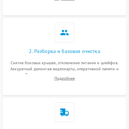
локализации базовых неисправностей без полного разбора.
2. Разборка и базовая очистка
Снятие боковых крышек, отключение питания и шлейфов.
Аккуратный демонтаж видеокарты, оперативной памяти и
кулеров. Тщательная очистка корпуса и радиаторов от пыли
Подробнее
с помощью сжатого воздуха для предотвращения
замыканий.