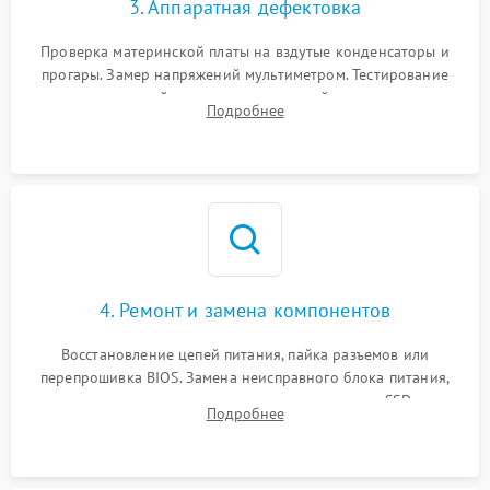
3. Аппаратная дефектовка
Проверка материнской платы на вздутые конденсаторы и
прогары. Замер напряжений мультиметром. Тестирование
оперативной памяти и накопителей с помощью
Подробнее
диагностического ПО для выявления сбойных секторов и
ошибок.
4. Ремонт и замена компонентов
Восстановление цепей питания, пайка разъемов или
перепрошивка BIOS. Замена неисправного блока питания,
видеокарты, процессора или установка нового SSD для
Подробнее
восстановления и повышения скорости работы системы.