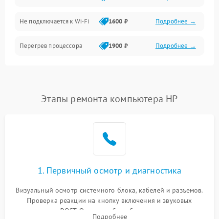
Программное обеспечение
Не подключается к Wi-Fi
1600 ₽
Подробнее →
Аудио
Перегрев процессора
1900 ₽
Подробнее →
Проблемы с видеокартой
1800 ₽
Подробнее →
Проблемы с
Этапы ремонта компьютера HP
подключением внешних
1400 ₽
Подробнее →
устройств
Не работает система
1700 ₽
Подробнее →
охлаждения
Ошибки в работе
1. Первичный осмотр и диагностика
1500 ₽
Подробнее →
оперативной памяти
Визуальный осмотр системного блока, кабелей и разъемов.
Не распознается USB-порт
1300 ₽
Подробнее →
Проверка реакции на кнопку включения и звуковых
сигналов POST. Оценка работы блока питания для
Подробнее