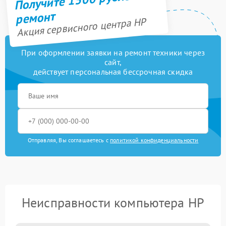
ремонт
Акция сервисного центра HP
При оформлении заявки на ремонт техники через
сайт,
действует персональная бессрочная скидка
Отправляя, Вы соглашаетесь с
политикой конфиденциальности
Неисправности компьютера HP