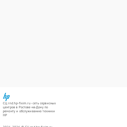
СЦ rnd.hp-fixim.ru - сеть сервисных
центров в Ростове-на-Дону по
ремонту и обслуживанию техники
HP
2021-2026 © СЦ rnd.hp-fixim.ru