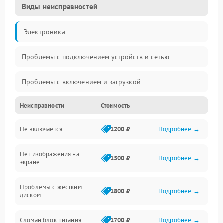
Виды неисправностей
Электроника
Проблемы с подключением устройств и сетью
Проблемы с включением и загрузкой
Неисправности
Стоимость
Проблемы с изображением и монитором
Не включается
1200 ₽
Подробнее →
Проблемы с производительностью и стабильностью
Нет изображения на
Прочие специфичные проблемы
1500 ₽
Подробнее →
экране
Проблемы с хранением данных
Проблемы с жестким
1800 ₽
Подробнее →
диском
Механические повреждения
Сломан блок питания
1700 ₽
Подробнее →