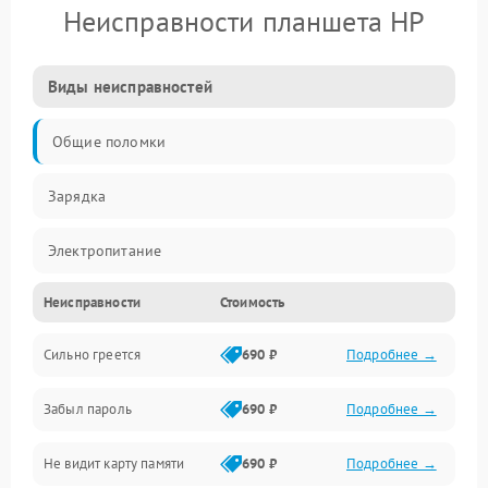
Неисправности планшета HP
Виды неисправностей
Общие поломки
Зарядка
Электропитание
Неисправности
Стоимость
Экран и изображение
Сильно греется
690 ₽
Подробнее →
Дисплей
Забыл пароль
690 ₽
Подробнее →
Экран (дисплей)
Не видит карту памяти
690 ₽
Подробнее →
Связь