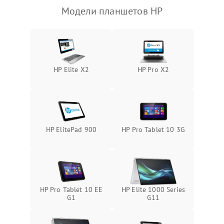
Модели планшетов HP
Камера
Сенсорное управление
Проблемы с механикой
HP Elite X2
HP Pro X2
Питание и аккумулятор
Кнопки и органы управления
HP ElitePad 900
HP Pro Tablet 10 3G
Звук и аудио
Камеры
HP Pro Tablet 10 EE
HP Elite 1000 Series
ПО
G1
G11