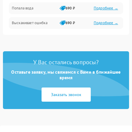
Попала вода
690 ₽
Подробнее →
Разговор (микрофон, динамик)
Выскакивает ошибка
690 ₽
Подробнее →
Перегрев и нестабильная работа
Влага и механические повреждения
Сеть и интернет
У Вас остались вопросы?
Зарядка и разъёмы
Оставьте заявку, мы свяжемся с Вами в ближайшее
время
Программные сбои
Заказать звонок
Память и данные
Режим работы
Связь и беспроводные модули