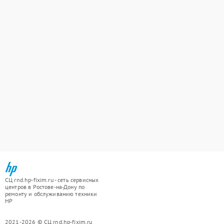
СЦ rnd.hp-fixim.ru - сеть сервисных
центров в Ростове-на-Дону по
ремонту и обслуживанию техники
HP
2021-2026 © СЦ rnd.hp-fixim.ru