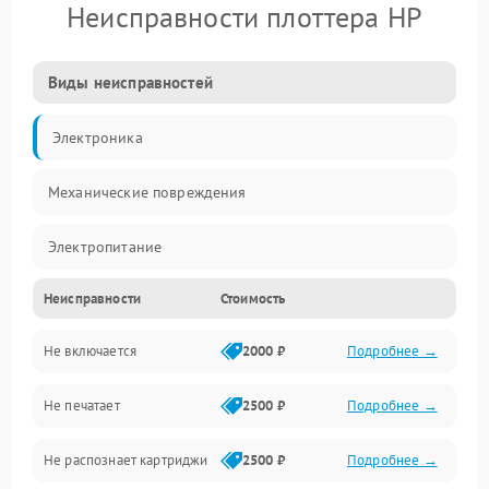
Неисправности плоттера HP
Виды неисправностей
Электроника
Механические повреждения
Электропитание
Неисправности
Стоимость
Работа системы
Не включается
2000 ₽
Подробнее →
Механика
Не печатает
2500 ₽
Подробнее →
Оптика
Не распознает картриджи
2500 ₽
Подробнее →
Программное обеспечение