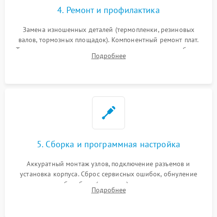
4. Ремонт и профилактика
Замена изношенных деталей (термопленки, резиновых
валов, тормозных площадок). Компонентный ремонт плат.
Тщательная очистка тракта печати, контактов и линз блока
Подробнее
лазера (LSU) от просыпанного тонера и пыли.
5. Сборка и программная настройка
Аккуратный монтаж узлов, подключение разъемов и
установка корпуса. Сброс сервисных ошибок, обнуление
счетчиков абсорбера (памперса) или узла переноса,
Подробнее
обновление прошивки и программная калибровка аппарата.