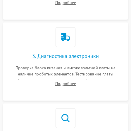
Подробнее
физического износа и повреждений деталей.
3. Диагностика электроники
Проверка блока питания и высоковольтной платы на
наличие пробитых элементов. Тестирование платы
форматирования, целостности шлейфов, контактов
Подробнее
картриджа и оптопар (датчиков прохождения и наличия
бумаги).