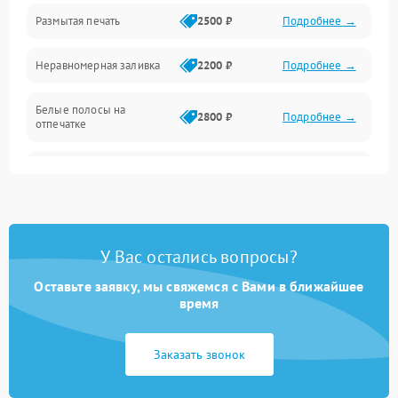
Размытая печать
2500 ₽
Подробнее →
Панель управления и индикация
Неравномерная заливка
2200 ₽
Подробнее →
Режим работы
Белые полосы на
Питание и запуск
2800 ₽
Подробнее →
отпечатке
Изображение
Чёрный фон на листе
3000 ₽
Подробнее →
Перекос изображения
2000 ₽
Подробнее →
У Вас остались вопросы?
Оставьте заявку, мы свяжемся с Вами в ближайшее
время
Заказать звонок