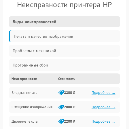
Неисправности принтера HP
Виды неисправностей
Печать и качество изображения
Проблемы с механикой
Программные сбои
Неисправности
Стоимость
Программные ошибки
Бледная печать
2200 ₽
Подробнее →
Картриджи и расходники
Смещение изображения
2000 ₽
Подробнее →
Механика и узлы
Двоение текста
2200 ₽
Подробнее →
Подключение и интерфейсы