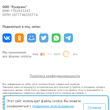
ООО "Русервис"
ИНН 7702633247
ОГРН 1077746335776
Поделиться в соц. сетях:
Мы принимаем
все формы оплаты
Политика конфиденциальности
Вся информация на сайте носит исключительно справочный характер.
Товарные знаки используются исключительно для описания устройств, в отношении которых
сервисные центры rnd.hp-fixim.ru предоставляют услуги по ремонту. Услуги оказываются в
неавторизованных сервисных центрах rnd.hp-fixim.ru, которые не связаны с
правообладателями товарных знаков или их официальными представителями.
Ремонт осуществляется для устройств, уже введенных в гражданский оборот в соответствии
Этот сайт использует файлы cookie. Вы можете
со статьей 1487 ГК РФ.
Использование товарных знаков не преследует цели индивидуализации услуг или введения
ознакомиться с
правилами использования
Согласен
потребителей в заблуждение, а служит для информирования о предоставляемых услугах по