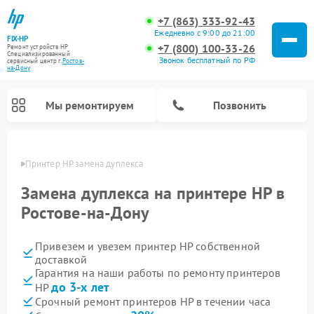
+7 (863) 333-92-43
Ежедневно с 9:00 до 21:00
FIX-HP
+7 (800) 100-33-26
Ремонт устройств HP
Специализированный
Звонок бесплатный по РФ
cервисный центр г.
Ростов-
на-Дону
Мы ремонтируем
Позвонить
-Дону
Принтер HP замена дуплекса
Замена дуплекса на принтере HP в
Ростове-на-Дону
Привезем и увезем принтер HP собственной
доставкой
Гарантия на наши работы по ремонту принтеров
до 3-х лет
HP
Срочный ремонт принтеров HP в течении часа