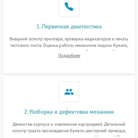
1. Первичная диагностика
Внешний осмотр принтера, проверка индикаторов и печать
тестового листа. Оценка работы механизма подачи бумаги,
выявление посторонних шумов, замятий и первичный анализ
Подробнее
дефектов печати (полосы, фон, пробелы).
2. Разборка и дефектовка механики
Демонтаж корпуса и извлечение картриджей. Детальный
осмотр тракта прохождения бумаги, шестерней привода,
роликов захвата и узла термозакрепления (фьюзера). Поиск