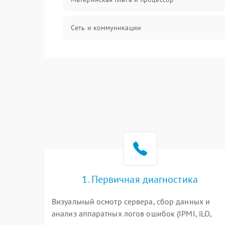
Сеть и коммуникации
BIOS / прошивки
Оперативная память
Корпус и механика
Контроллеры и интерфейсы
Виртуализация и сервисы
1. Первичная диагностика
Влага и внешние воздействия
Визуальный осмотр сервера, сбор данных и
анализ аппаратных логов ошибок (IPMI, iLO,
Программные сбои