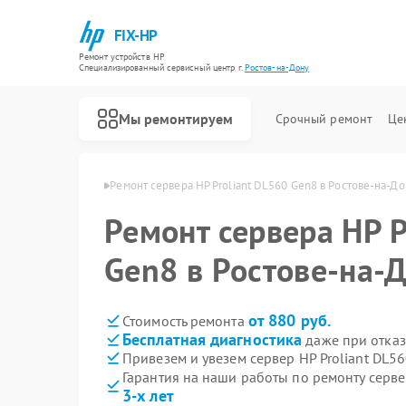
FIX-HP
Ремонт устройств HP
Специализированный cервисный центр г.
Ростов-на-Дону
Мы ремонтируем
Срочный ремонт
Це
P в Ростове-на-Дону
Ремонт сервера HP Proliant DL560 Gen8 в Ростове-на-До
Ремонт сервера HP P
Gen8 в Ростове-на-
от 880 руб.
Стоимость ремонта
Бесплатная диагностика
даже при отказ
Привезем и увезем сервер HP Proliant DL5
Гарантия на наши работы по ремонту серве
3-х лет