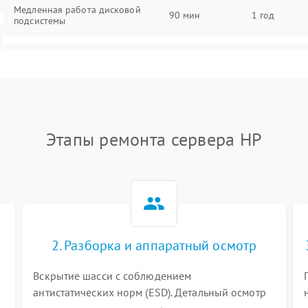
Медленная работа дисковой
90 мин
1 год
подсистемы
Ошибки чтения и записи данных
90 мин
1 год
Потеря данных
90 мин
1 год
Этапы ремонта сервера HP
2. Разборка и аппаратный осмотр
Вскрытие шасси с соблюдением
антистатических норм (ESD). Детальный осмотр