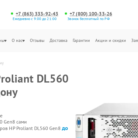
+7 (863) 333-92-43
+7 (800) 100-33-26
Ежедневно с 9:00 до 21:00
Звонок бесплатный по РФ
ны
О нас
Отзывы
Доставка
Гарантии
Акции и скидки
Зая
ну
roliant DL560
Дону
е
60 Gen8 сами
до
ров HP Proliant DL560 Gen8