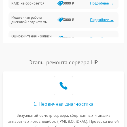
RAID не собирается
5000 ₽
Подробнее →
Корпус и механика
Медленная работа
3000 ₽
Подробнее →
дисковой подсистемы
Контроллеры и интерфейсы
Ошибки чтения и записи
Виртуализация и сервисы
3500 ₽
Подробнее →
данных
Влага и внешние воздействия
Потеря данных
5000 ₽
Подробнее →
Этапы ремонта сервера HP
Программные сбои
Общие поломки
Система охлаждения
1. Первичная диагностика
Режим работы
Визуальный осмотр сервера, сбор данных и анализ
аппаратных логов ошибок (IPMI, iLO, iDRAC). Проверка цепей
Влага и внешные воздействия