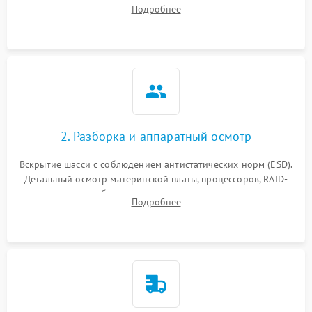
питания и базовой работоспособности без вскрытия
Подробнее
корпуса для быстрой локализации сбоя.
2. Разборка и аппаратный осмотр
Вскрытие шасси с соблюдением антистатических норм (ESD).
Детальный осмотр материнской платы, процессоров, RAID-
контроллеров и блоков питания на наличие термических
Подробнее
повреждений, прогаров или окислений.