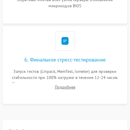
микрокодов BIOS
6. Финальное стресс-тестирование
Запуск тестов (Linpack, MemTest, Iometer) для проверки
стабильности при 100% нагрузке в течение 12-24 часов.
Контроль температурных режимов, проверка отсутствия
Подробнее
троттлинга и подготовка сервера к выдаче.