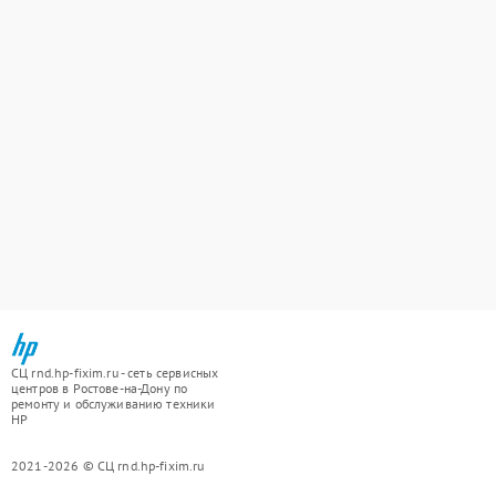
СЦ rnd.hp-fixim.ru - сеть сервисных
центров в Ростове-на-Дону по
ремонту и обслуживанию техники
HP
2021-2026 © СЦ rnd.hp-fixim.ru