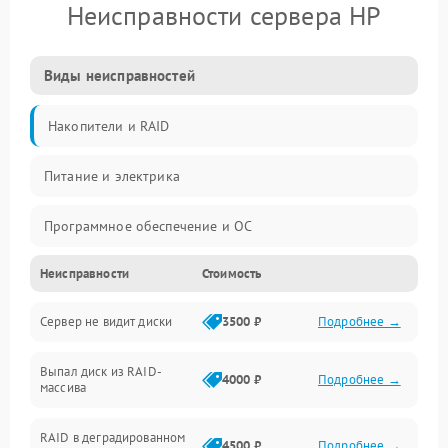
Неисправности сервера HP
Виды неисправностей
Накопители и RAID
Питание и электрика
Программное обеспечение и ОС
Неисправности
Стоимость
Охлаждение и температура
Сервер не видит диски
3500 ₽
Подробнее →
Материнская плата и процессор
Выпал диск из RAID-
Сеть и коммуникации
4000 ₽
Подробнее →
массива
BIOS / прошивки
RAID в деградированном
4500 ₽
Подробнее →