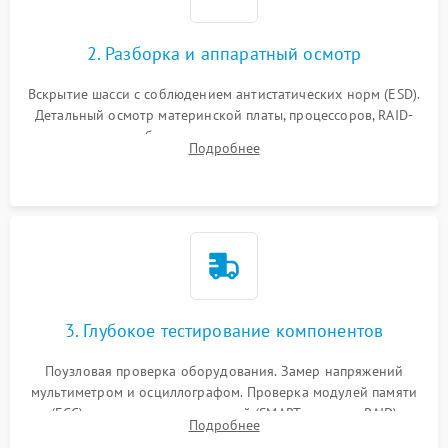
2. Разборка и аппаратный осмотр
Вскрытие шасси с соблюдением антистатических норм (ESD).
Детальный осмотр материнской платы, процессоров, RAID-
контроллеров и блоков питания на наличие термических
Подробнее
повреждений, прогаров или окислений.
3. Глубокое тестирование компонентов
Поузловая проверка оборудования. Замер напряжений
мультиметром и осциллографом. Проверка модулей памяти
(ECC) и состояния накопителей (SMART, массивы RAID)
Подробнее
специализированными диагностическими утилитами.