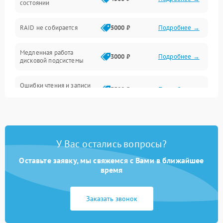
состоянии
Оперативная память
RAID не собирается
5000 ₽
Подробнее →
Корпус и механика
Медленная работа
3000 ₽
Подробнее →
дисковой подсистемы
Контроллеры и интерфейсы
Ошибки чтения и записи
Виртуализация и сервисы
3500 ₽
Подробнее →
данных
Влага и внешние воздействия
Потеря данных
5000 ₽
Подробнее →
Программные сбои
У Вас остались вопросы?
Оставьте заявку, мы свяжемся с Вами в ближайшее
Общие поломки
время
Система охлаждения
Заказать звонок
Режим работы