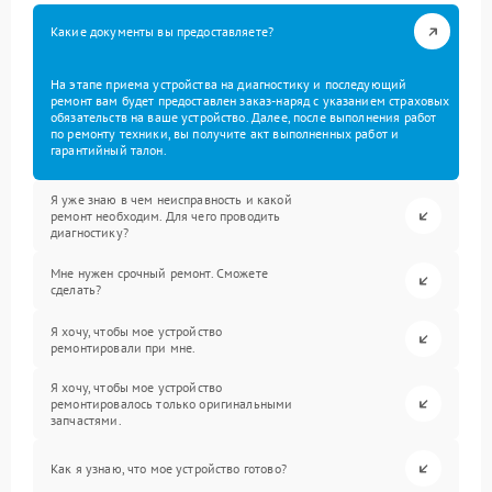
Какие документы вы предоставляете?
На этапе приема устройства на диагностику и последующий
ремонт вам будет предоставлен заказ-наряд с указанием страховых
обязательств на ваше устройство. Далее, после выполнения работ
по ремонту техники, вы получите акт выполненных работ и
гарантийный талон.
Я уже знаю в чем неисправность и какой
ремонт необходим. Для чего проводить
диагностику?
Мне нужен срочный ремонт. Сможете
сделать?
Я хочу, чтобы мое устройство
ремонтировали при мне.
Я хочу, чтобы мое устройство
ремонтировалось только оригинальными
запчастями.
Как я узнаю, что мое устройство готово?