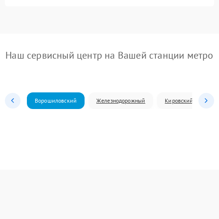
Наш сервисный центр на Вашей станции метро
Ворошиловский
Железнодорожный
Кировский
Л