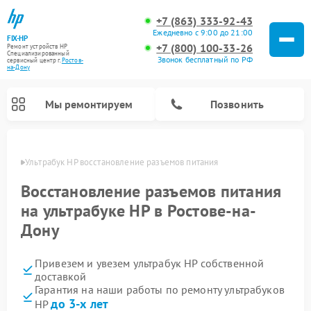
+7 (863) 333-92-43
Ежедневно с 9:00 до 21:00
FIX-HP
+7 (800) 100-33-26
Ремонт устройств HP
Специализированный
Звонок бесплатный по РФ
cервисный центр г.
Ростов-
на-Дону
Мы ремонтируем
Позвонить
-Дону
Ультрабук HP восстановление разъемов питания
Восстановление разъемов питания
на ультрабуке HP в Ростове-на-
Дону
Привезем и увезем ультрабук HP собственной
доставкой
Гарантия на наши работы по ремонту ультрабуков
до 3-х лет
HP